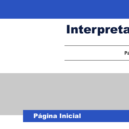
Interpret
Pá
Página Inicial